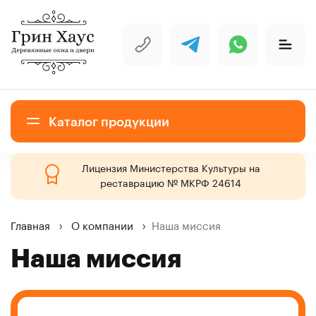
Каталог продукции
Лицензия Министерства Культуры на
Деревянные окна
реставрацию № МКРФ 24614
Главная
О компании
Наша миссия
Исторические окна для объектов
Наша миссия
культурного наследия
Деревянные двери для объектов